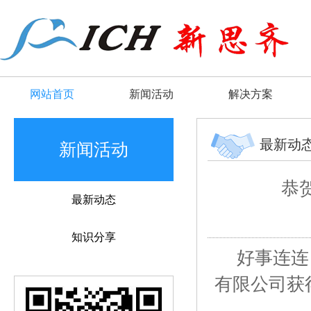
网站首页
新闻活动
解决方案
最新动
新闻活动
恭
最新动态
知识分享
好事连连
有限公司获