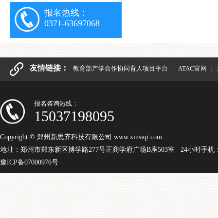
报名热线：
0371-63697068
友情链接：
教育部产学合作协同育人项目平台
|
ATAC官网
|
报名咨询热线：
15037198095
Copyright © 郑州新思齐科技有限公司 www.xinsiqi.com
地址：郑州市郑东新区博学路277号正商学府广场B座503室 24小时手机：15
豫ICP备07000976号