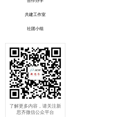
合作办学
共建工作室
社团小组
了解更多内容，请关注新
思齐微信公众平台