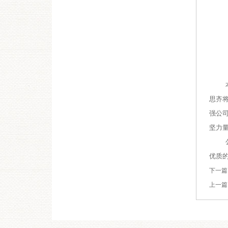
思齐
强公
坚力
优质
下一篇
上一篇