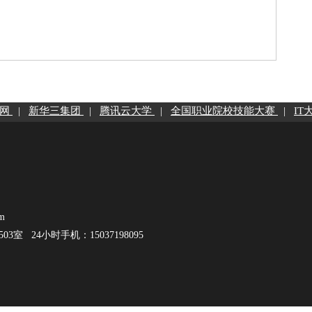
官网
|
新华三集团
|
腾讯云大学
|
全国职业院校技能大赛
|
IT
m
室 24小时手机：15037198095