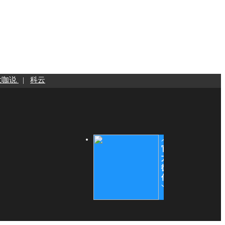
大咖说
|
科云
︵
官
方
微
信
︶