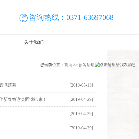
咨询热线：0371-63697068
关于我们
您当前位置：
首页
>> 新闻活动
圆满落幕
[2019-05-13]
伴新春答谢会圆满结束！
[2019-04-29]
[2019-04-29]
[2019-04-29]