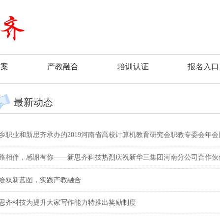
方案
产教融合
培训认证
报名入口
最新动态
乡职业和新思齐承办的2019河南省高校计算机教育研究会职教专委会年会
路相伴，感谢有你——新思齐科技热烈庆祝新华三集团河南分公司合作伙
绘双新蓝图，实践产教融合
思齐科技为提升大家写作能力特推出奖励制度