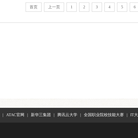
首页
上一页
1
2
3
4
5
6
台
|
ATAC官网
|
新华三集团
|
腾讯云大学
|
全国职业院校技能大赛
|
IT