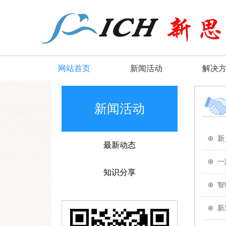
网站首页
新闻活动
解决
新闻活动
新
最新动态
一
知识分享
智
新