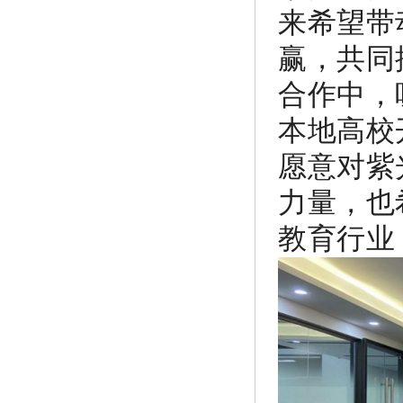
来希望带
赢，共同
合作中，
本地高校
愿意对紫
力量，也
教育行业