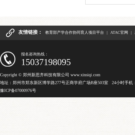
友情链接：
教育部产学合作协同育人项目平台
|
ATAC官网
|
报名咨询热线：
15037198095
Copyright © 郑州新思齐科技有限公司 www.xinsiqi.com
地址：郑州市郑东新区博学路277号正商学府广场B座503室 24小时手机：15
豫ICP备07000976号