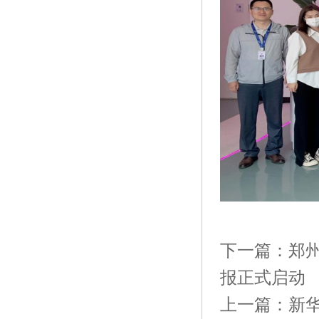
下一篇：
郑
报正式启动
上一篇：
新