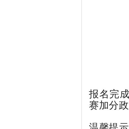
报名完
赛加分政
温馨提示