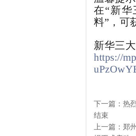
在“新华
料”，可
新华三大
https://
uPzOwY
下一篇：
热
结束
上一篇：
郑