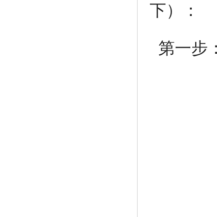
下）：
第一步