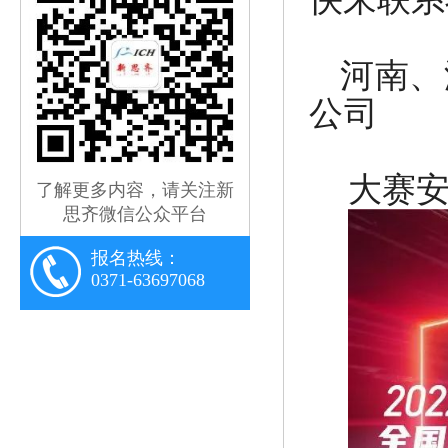
河南、
公司
大赛
了解更多内容，请关注新
思齐微信公众平台
报名热线：
0371-63697068