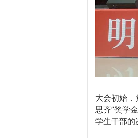
大会初始，党
思齐”奖学金
学生干部的