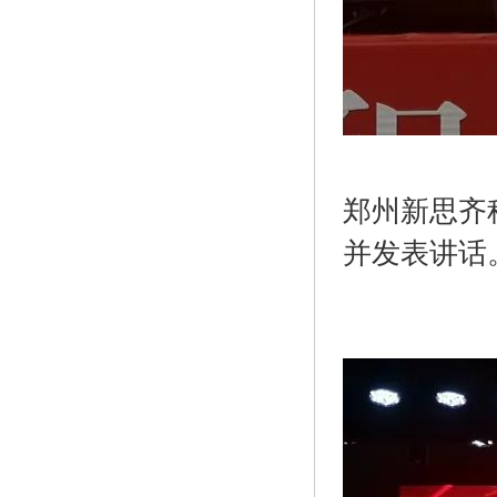
郑州新思齐
并发表讲话