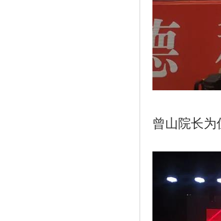
曾山院长为