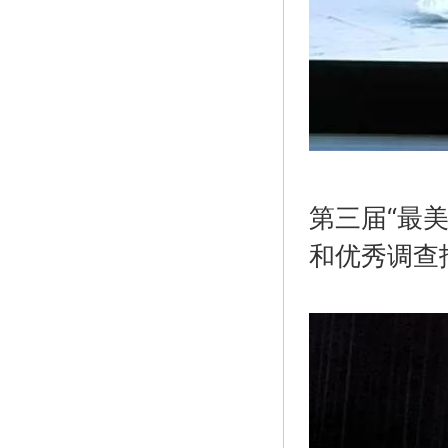
第三届“最
和优秀调查