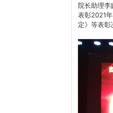
院长助理李
表彰202
定》等表彰