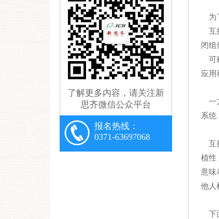
为了
互操
闭组
可移
应用
了解更多内容，请关注新
一方
思齐微信公众平台
系统
报名热线：
0371-63697068
互操
植性
意味
他人
下面