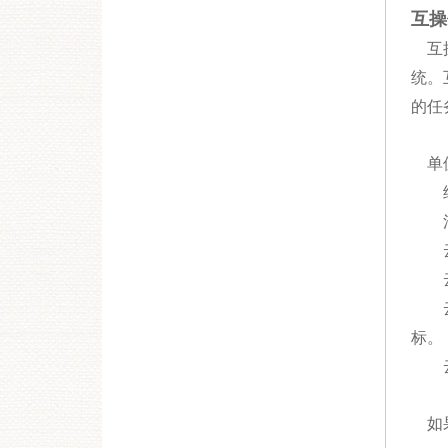
互操
互操
统。
的任
单位
续签
消费
云服
云服
云服
标。
云服
如果