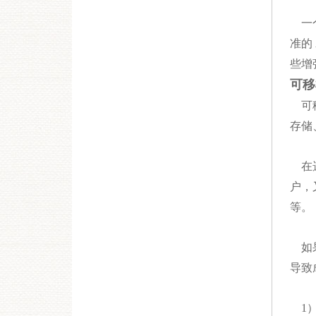
一个
准的
些增
可移
可移
存储
在选
户，
等。
如果
导致
1）