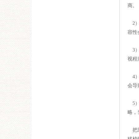
商。
2）
容性
3）
视程
4）
会导
5）
略，
把应
移植