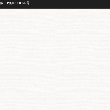
豫ICP备07000976号