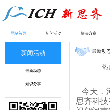
网站首页
新闻活动
解决方案
最新动
新闻活动
热
最新动态
知识分享
今天，
思齐科技