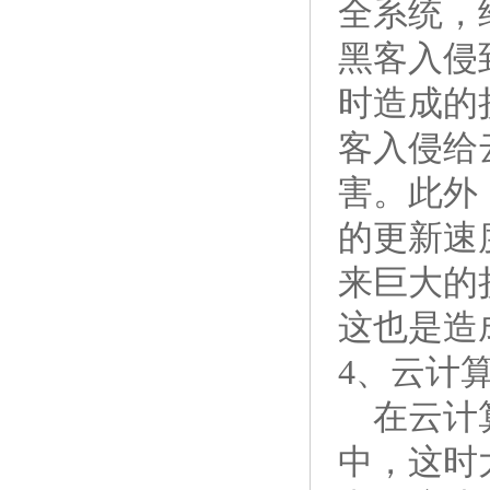
全系统，
黑客入侵
时造成的
客入侵给
害。此外
的更新速
来巨大的
这也是造
4、云计
在云计算
中，这时