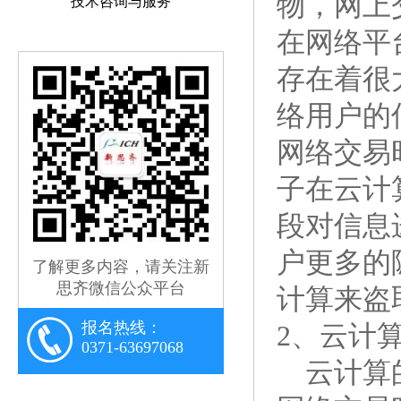
物，网上
技术咨询与服务
在网络平
存在着很
络用户的
网络交易
子在云计
段对信息
户更多的
了解更多内容，请关注新
思齐微信公众平台
计算来盗
报名热线：
2、云计
0371-63697068
云计算的