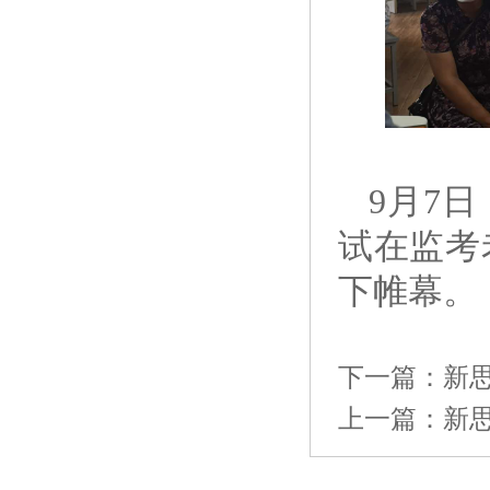
9月7
试在监考
下帷幕。
下一篇：
新思
上一篇：
新