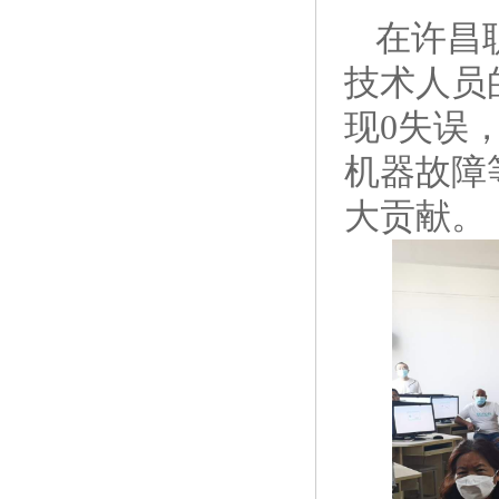
在许昌
技术人员
现0失误
机器故障
大贡献。