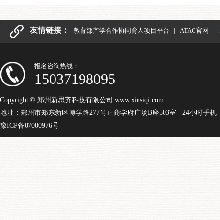
友情链接：
教育部产学合作协同育人项目平台
|
ATAC官网
|
报名咨询热线：
15037198095
Copyright © 郑州新思齐科技有限公司 www.xinsiqi.com
地址：郑州市郑东新区博学路277号正商学府广场B座503室 24小时手机：15
豫ICP备07000976号