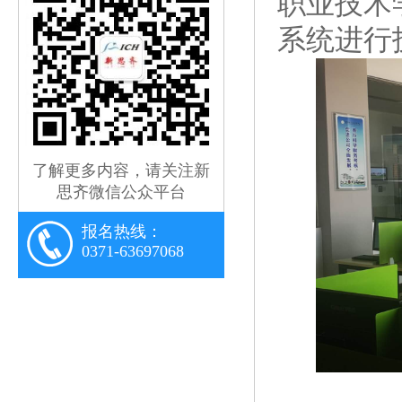
职业技术
系统进行
了解更多内容，请关注新
思齐微信公众平台
报名热线：
0371-63697068