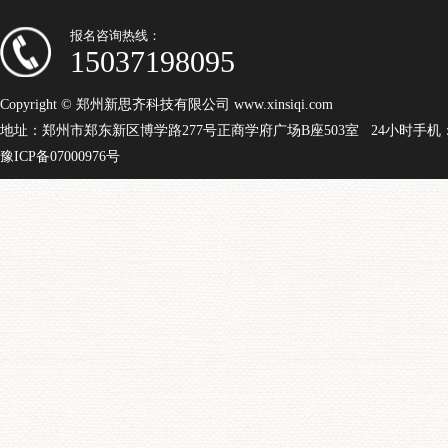
报名咨询热线：
15037198095
Copyright © 郑州新思齐科技有限公司 www.xinsiqi.com
地址：郑州市郑东新区博学路277号正商学府广场B座503室 24小时手机：15
豫ICP备07000976号