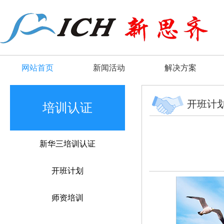
网站首页
新闻活动
解决方案
开班计
培训认证
新华三培训认证
开班计划
师资培训