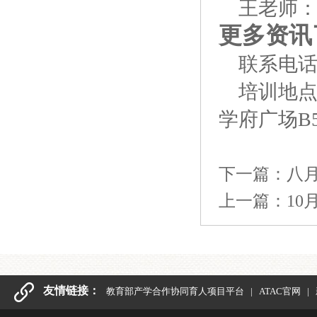
王老师
更多资讯
联系电话
培训地点：
学府广场
B
下一篇：
八
上一篇：
10
友情链接：
教育部产学合作协同育人项目平台
|
ATAC官网
|