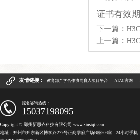
证书有效期
下一篇：
H
上一篇：
H3C
友情链接：
教育部产学合作协同育人项目平台
|
ATAC官网
|
报名咨询热线：
15037198095
Copyright © 郑州新思齐科技有限公司 www.xinsiqi.com
地址：郑州市郑东新区博学路277号正商学府广场B座503室 24小时手机：15