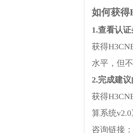
如何获得H
1.查看认
获得H3CN
水平，但
2.完成建
获得H3CN
算系统v2.0》（
咨询链接